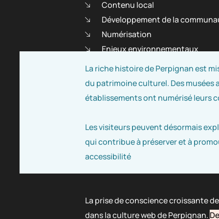
Contenu local
Développement de la communa
Numérisation
Enjeux environnementaux
La riche histoire de Perpignan est mi
du patrimoine culturel. Des musées 
établissements ont numérisé leurs co
Les visiteurs peuvent désormais explor
qui contribue à préserver et à promou
accessibilité
La prise de conscience croissante d
dans la culture web de Perpignan.
De