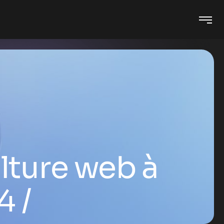
lture web à
4