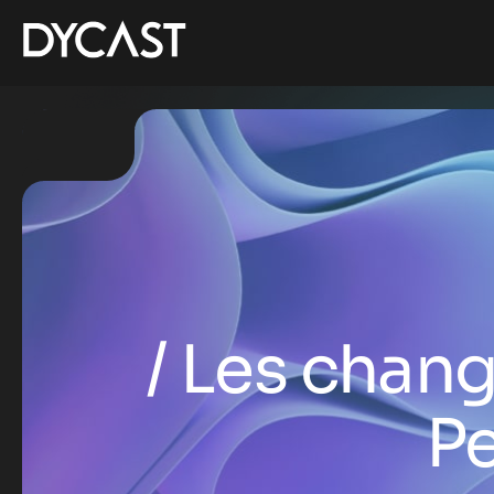
Les chang
P