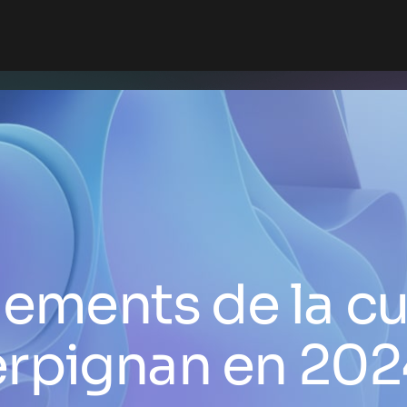
ements de la cu
erpignan en 202