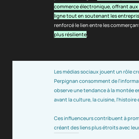
commerce électronique, offrant aux ré
ligne tout en soutenant les entrepris
renforcé le lien entre les commerça
plus résiliente
.
Les médias sociaux jouent un rôle cr
Perpignan consomment de l’informatio
observe une tendance à la montée en
avant la culture, la cuisine, l’histoir
Ces influenceurs contribuent à promo
créant des liens plus étroits avec leur