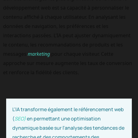
développement web est sa capacité à personnaliser le 
contenu affiché à chaque utilisateur. En analysant les 
données de navigation, les préférences et les 
interactions passées. L’IA peut ajuster dynamiquement 
le contenu, les recommandations de produits et les 
messages 
marketing
 pour chaque visiteur. Cette 
approche sur mesure augmente les taux de conversion 
et renforce la fidélité des clients.
L’IA transforme également le référencement web
(
SEO)
en permettant une optimisation
dynamique basée sur l’analyse des tendances de
recherche et des comportements des