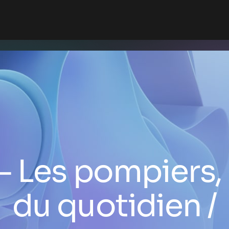
– Les pompiers,
du quotidien